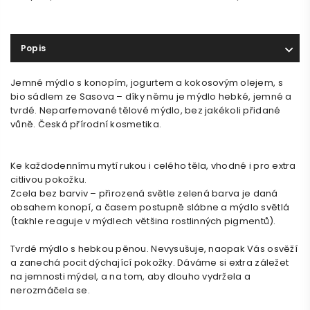
Popis
Jemné mýdlo s konopím, jogurtem a kokosovým olejem, s
bio sádlem ze Sasova – díky němu je mýdlo hebké, jemné a
tvrdé. Neparfemované tělové mýdlo, bez jakékoli přidané
vůně. Česká přírodní kosmetika.
Ke každodennímu mytí rukou i celého těla, vhodné i pro extra
citlivou pokožku.
Zcela bez barviv – přirozená světle zelená barva je daná
obsahem konopí, a časem postupně slábne a mýdlo světlá
(takhle reaguje v mýdlech většina rostlinných pigmentů).
Tvrdé mýdlo s hebkou pěnou. Nevysušuje, naopak Vás osvěží
a zanechá pocit dýchající pokožky.
Dáváme si extra záležet
na jemnosti mýdel, a na tom, aby dlouho vydržela a
nerozmáčela se.