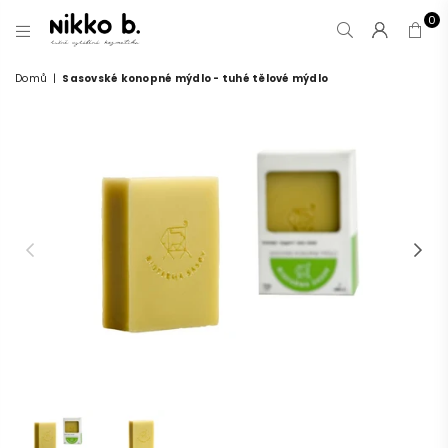
0
NIKKO
B.
Domů
|
Sasovské konopné mýdlo - tuhé tělové mýdlo