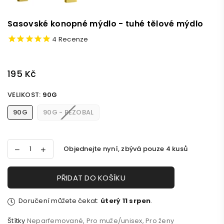
Sasovské konopné mýdlo - tuhé tělové mýdlo
4
Recenze
195 Kč
Běžná
cena
VELIKOST:
90G
90G
90G - BEZOBAL
Objednejte nyní, zbývá pouze
4
kusů
PŘIDAT DO KOŠÍKU
Doručení můžete čekat:
úterý 11 srpen
.
Štítky
Neparfemované
,
Pro muže/unisex
,
Pro ženy