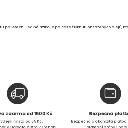
 i po letech. Jediné riziko je po čase žluknutí obsažených olejů, kt
a zdarma od 1500 Kč
Bezpečná plat
výdejní místa od 65 Kč.
Bezpečná a okamžitá platba 
ěr v Klaploto bistro v Třeboni
platební bránu Shop