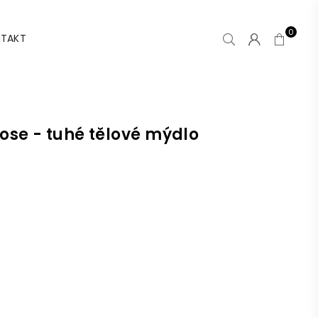
0
TAKT
se - tuhé tělové mýdlo