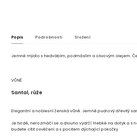
Popis
Podrobnosti
Složení
Jemné mýdlo s hedvábím, podmáslím a olivovým olejem. Če
VŮNĚ
Santal, růže
Elegantní a noblesní ženská vůně. Jemně pudrový dřevitý sa
Je tvrdé, nerozmáčí se a dlouho vydrží. Hebké na dotyk a s 
budete cítit osvěžení a s pocitem dýchající pokožky.