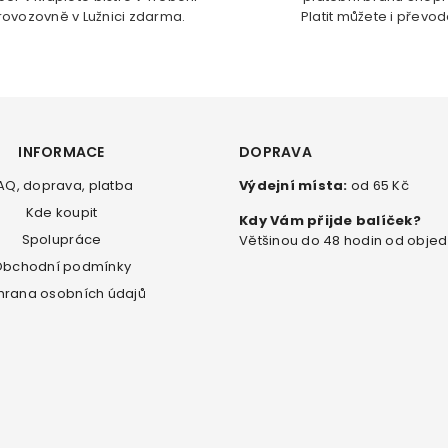
rovozovně v Lužnici zdarma.
Platit můžete i převo
INFORMACE
DOPRAVA
AQ, doprava, platba
Výdejní místa:
od 65 Kč
Kde koupit
Kdy Vám přijde balíček?
Spolupráce
Většinou do 48 hodin od obje
bchodní podmínky
hrana osobních údajů