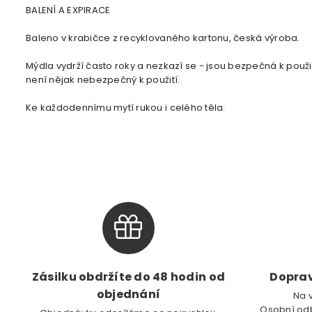
BALENÍ A EXPIRACE
Baleno v krabičce z recyklovaného kartonu, česká výroba.
Mýdla vydrží často roky a nezkazí se - jsou bezpečná k použití
není nějak nebezpečný k použití.
Ke každodennímu mytí rukou i celého těla.
Zásilku obdržíte do 48 hodin od
Doprav
objednání
Na 
Osobní odb