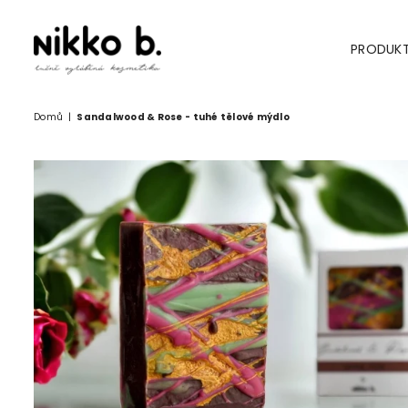
PRODUK
NIKKO
B.
Domů
|
Sandalwood & Rose - tuhé tělové mýdlo