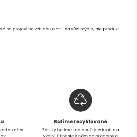
eré se projeví na vzhledu a ev. i na vůni mýdla, ale produkt
ba
Balíme recyklovaně
kartou přes
Zásilky balíme i do použitých krabic a
Pay.
výplní. Přineste k nám do prodejny a