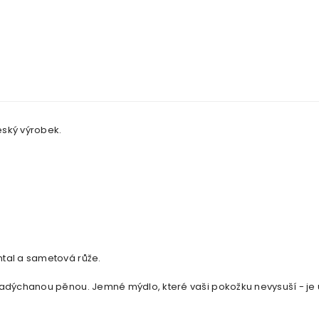
ský výrobek.
ntal a sametová růže.
nadýchanou pěnou. Jemné mýdlo, které vaši pokožku nevysuší - je ur