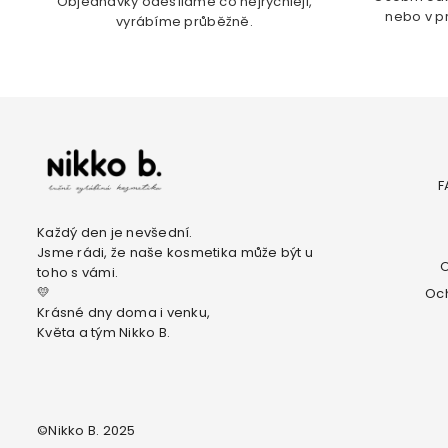
Objednávky odesíláme co nejrychleji,
nebo v p
vyrábíme průběžně.
F
Každý den je nevšední.
Jsme rádi, že naše kosmetika může být u
O
toho s vámi.
💛
Oc
Krásné dny doma i venku,
Květa a tým Nikko B.
©Nikko B. 2025