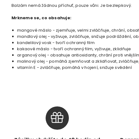
Balzám nemá žádnou příchuť, pouze vůni. Je bezlepkový.
Mrkneme se, co obsahuje:
mangové máslo -
zjemňuje, velmi zvláčňuje, chrání, obsah
mandlový olej - vyživuje, zvláčňuje, snižuje podráždění, ob
kandelilový vosk - tvoří ochranný film
kakaové máslo -
tvoří ochranný film, vyživuje, zklidňuje
arganový olej - obsahuje antioxidanty, chrání proti vnějším
malinový olej - pomáhá zjemňovat a zklidňovat, zvláčňuje,
vitamín E - zvláčňuje, pomáhá v hojení, snižuje svědění