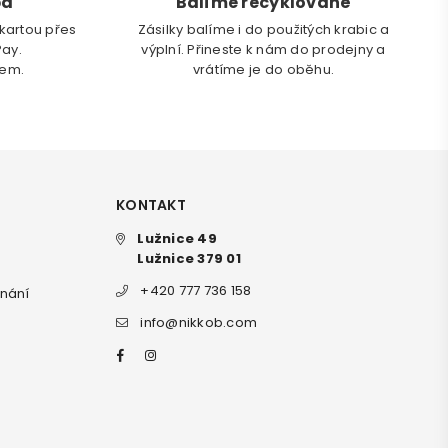
ba
Balíme recyklovaně
kartou přes
Zásilky balíme i do použitých krabic a
Pay.
výplní. Přineste k nám do prodejny a
dem.
vrátíme je do oběhu.
KONTAKT
Lužnice 49
Lužnice 379 01
+420 777 736 158
dnání
info@nikkob.com
Facebook
Instagram