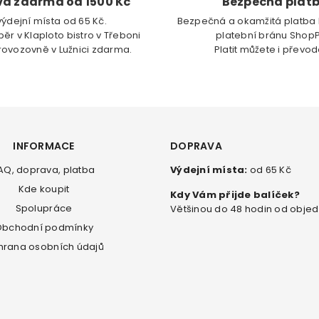
a zdarma od 1500 Kč
Bezpečná plat
výdejní místa od 65 Kč.
Bezpečná a okamžitá platba 
ěr v Klaploto bistro v Třeboni
platební bránu Shop
rovozovně v Lužnici zdarma.
Platit můžete i převo
INFORMACE
DOPRAVA
AQ, doprava, platba
Výdejní místa:
od 65 Kč
Kde koupit
Kdy Vám přijde balíček?
Spolupráce
Většinou do 48 hodin od obje
bchodní podmínky
hrana osobních údajů