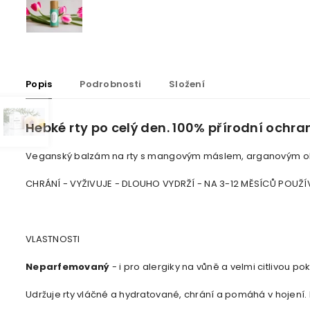
Popis
Podrobnosti
Složení
Hebké rty po celý den. 100% přírodní ochr
Veganský balzám na rty s mangovým máslem, arganovým o
CHRÁNÍ - VYŽIVUJE - DLOUHO VYDRŽÍ - NA 3-12 MĚSÍCŮ POUŽÍVÁ
VLASTNOSTI
Neparfemovaný
- i pro alergiky na vůně a velmi citlivou po
Udržuje rty vláčné a hydratované, chrání a pomáhá v hojení. 