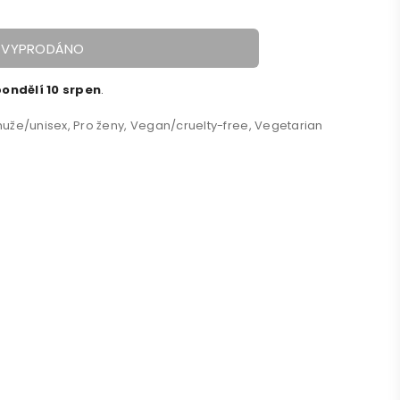
VYPRODÁNO
ondělí 10 srpen
.
muže/unisex
,
Pro ženy
,
Vegan/cruelty-free
,
Vegetarian