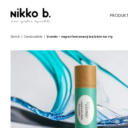
PRODUK
NIKKO
B.
Domů
|
Cestovatele
|
Úsměv - neparfemovaný balzám na rty