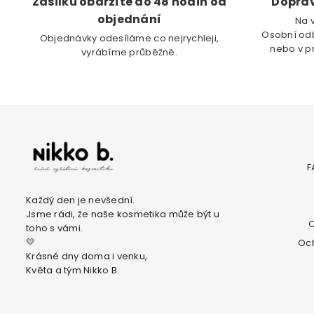
Zásilku obdržíte do 48 hodin od
Doprav
objednání
Na 
Osobní odb
Objednávky odesíláme co nejrychleji,
nebo v p
vyrábíme průběžně.
F
Každý den je nevšední.
Jsme rádi, že naše kosmetika může být u
O
toho s vámi.
💛
Oc
Krásné dny doma i venku,
Květa a tým Nikko B.