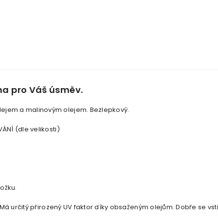
ana pro Váš úsměv.
lejem a malinovým olejem. Bezlepkový.
NÍ (dle velikosti)
kožku.
Má určitý přirozený UV faktor díky obsaženým olejům. Dobře se vstř