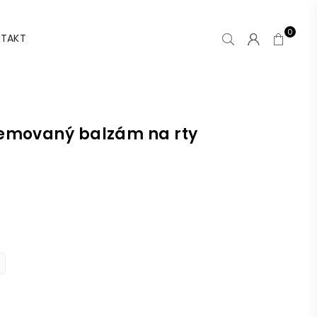
0
TAKT
emovaný balzám na rty