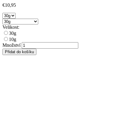
€10,95
Velikost:
30g
10g
Množství
Přidat do košíku